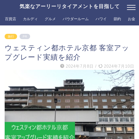
気楽なアーリーリタイアメントを目指して
百貨店
カルディ
グルメ
パウダールーム
ハワイ
節約
お金
旅行
PR
ウェスティン都ホテル京都 客室アッ
プグレード実績を紹介
2024年7月8日
/
2024年7月10日