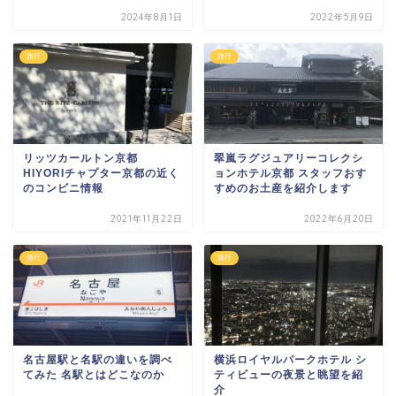
2024年8月1日
2022年5月9日
旅行
旅行
リッツカールトン京都
翠嵐ラグジュアリーコレクシ
HIYORIチャプター京都の近く
ョンホテル京都 スタッフおす
のコンビニ情報
すめのお土産を紹介します
2021年11月22日
2022年6月20日
旅行
旅行
名古屋駅と名駅の違いを調べ
横浜ロイヤルパークホテル シ
てみた 名駅とはどこなのか
ティビューの夜景と眺望を紹
介