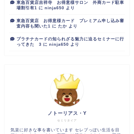
東急百貨店吉祥寺 お得意様サロン 外商カード駐車
場割引有1
に
ninja650
より
東急百貨店 お得意様カード プレミアム申し込み審
査内容も聞いた1
に
たか
より
プラチナカードの知られざる魅力に迫るセミナーに行
ってきた 3
に
ninja650
より
百貨店
カルディ
ノトーリアス・Y
グルメ
セミリタイア
気楽に好きな事を書いています セレブっぽい生活を目