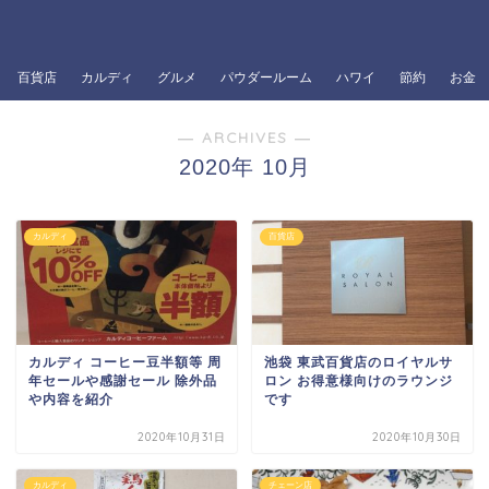
百貨店
カルディ
グルメ
パウダールーム
ハワイ
節約
お金
― ARCHIVES ―
2020年 10月
カルディ
百貨店
カルディ コーヒー豆半額等 周
池袋 東武百貨店のロイヤルサ
年セールや感謝セール 除外品
ロン お得意様向けのラウンジ
や内容を紹介
です
2020年10月31日
2020年10月30日
カルディ
チェーン店