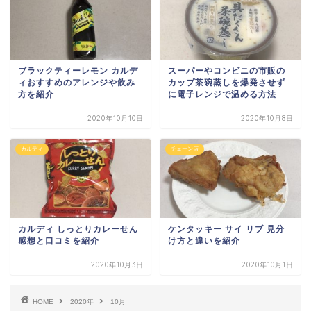
ブラックティーレモン カルデ
スーパーやコンビニの市販の
ィおすすめのアレンジや飲み
カップ茶碗蒸しを爆発させず
方を紹介
に電子レンジで温める方法
2020年10月10日
2020年10月8日
カルディ
チェーン店
カルディ しっとりカレーせん
ケンタッキー サイ リブ 見分
感想と口コミを紹介
け方と違いを紹介
2020年10月3日
2020年10月1日
HOME
2020年
10月