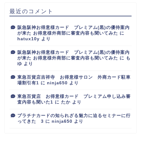
最近のコメント
阪急阪神お得意様カード プレミアム(黒)の優待案内
が来た お得意様外商部に審査内容も聞いてみた
に
hatux10y
より
阪急阪神お得意様カード プレミアム(黒)の優待案内
が来た お得意様外商部に審査内容も聞いてみた
に
も
ゆ
より
東急百貨店吉祥寺 お得意様サロン 外商カード駐車
場割引有1
に
ninja650
より
東急百貨店 お得意様カード プレミアム申し込み審
査内容も聞いた1
に
たか
より
プラチナカードの知られざる魅力に迫るセミナーに行
ってきた 3
に
ninja650
より