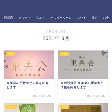
百貨店
カルディ
グルメ
パウダールーム
ハワイ
節約
お金
― ARCHIVES ―
2021年 3月
百貨店
百貨店
東美会の招待状と内容を紹介
東武百貨店 東美会の優待割引
します
情報を紹介します
2021年3月27日
2021年3月24日
カルディ
百貨店