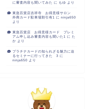
に審査内容も聞いてみた
に
もゆ
より
東急百貨店吉祥寺 お得意様サロン
外商カード駐車場割引有1
に
ninja650
より
東急百貨店 お得意様カード プレミ
アム申し込み審査内容も聞いた1
に
た
か
より
プラチナカードの知られざる魅力に迫
るセミナーに行ってきた 3
に
ninja650
より