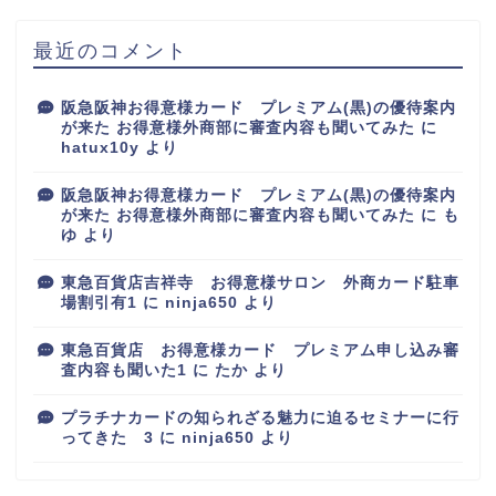
最近のコメント
阪急阪神お得意様カード プレミアム(黒)の優待案内
が来た お得意様外商部に審査内容も聞いてみた
に
hatux10y
より
阪急阪神お得意様カード プレミアム(黒)の優待案内
が来た お得意様外商部に審査内容も聞いてみた
に
も
ゆ
より
東急百貨店吉祥寺 お得意様サロン 外商カード駐車
場割引有1
に
ninja650
より
東急百貨店 お得意様カード プレミアム申し込み審
査内容も聞いた1
に
たか
より
プラチナカードの知られざる魅力に迫るセミナーに行
ってきた 3
に
ninja650
より