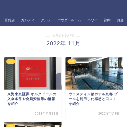
百貨店
カルディ
グルメ
パウダールーム
ハワイ
節約
お金
― ARCHIVES ―
2022年 11月
お金
旅行
東海東京証券 オルクドールの
ウェスティン都ホテル京都 プ
入会条件や会員資格等の情報
ールを利用した感想と口コミ
を紹介
を紹介
2022年11月22日
2022年11月9日
旅行