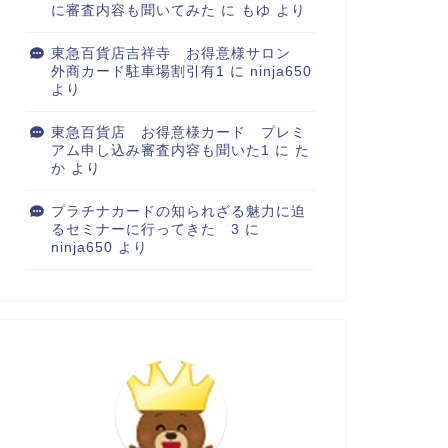
に審査内容も聞いてみた
に
もゆ
より
東急百貨店吉祥寺 お得意様サロン
外商カード駐車場割引有1
に
ninja650
より
東急百貨店 お得意様カード プレミ
アム申し込み審査内容も聞いた1
に
た
か
より
プラチナカードの知られざる魅力に迫
るセミナーに行ってきた 3
に
ninja650
より