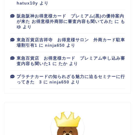
hatux10y
より
阪急阪神お得意様カード プレミアム(黒)の優待案内
が来た お得意様外商部に審査内容も聞いてみた
に
も
ゆ
より
東急百貨店吉祥寺 お得意様サロン 外商カード駐車
場割引有1
に
ninja650
より
東急百貨店 お得意様カード プレミアム申し込み審
査内容も聞いた1
に
たか
より
プラチナカードの知られざる魅力に迫るセミナーに行
ってきた 3
に
ninja650
より
百貨店