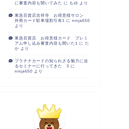
に審査内容も聞いてみた
に
もゆ
より
東急百貨店吉祥寺 お得意様サロン
外商カード駐車場割引有1
に
ninja650
より
東急百貨店 お得意様カード プレミ
アム申し込み審査内容も聞いた1
に
た
か
より
プラチナカードの知られざる魅力に迫
るセミナーに行ってきた 3
に
ninja650
より