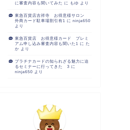
に審査内容も聞いてみた
に
もゆ
より
東急百貨店吉祥寺 お得意様サロン
外商カード駐車場割引有1
に
ninja650
より
東急百貨店 お得意様カード プレミ
アム申し込み審査内容も聞いた1
に
た
か
より
プラチナカードの知られざる魅力に迫
るセミナーに行ってきた 3
に
ninja650
より