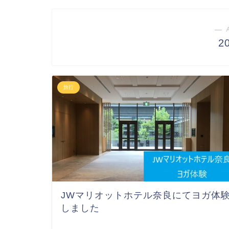
― 
2
旅行
JWマリオットホテル奈良にてヨガ体
しました