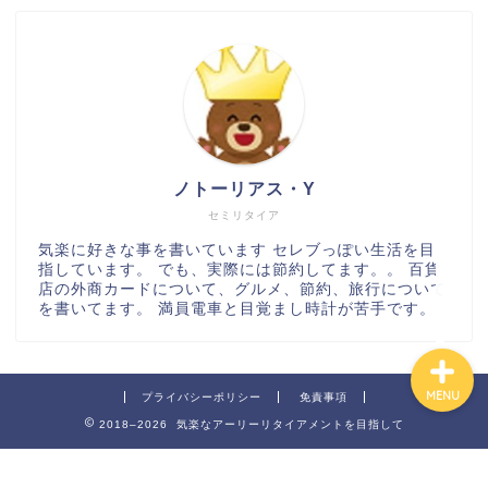
百貨店
カルディ
ノトーリアス・Y
グルメ
セミリタイア
気楽に好きな事を書いています セレブっぽい生活を目
ハワイ
指しています。 でも、実際には節約してます。。 百貨
店の外商カードについて、グルメ、節約、旅行について
を書いてます。 満員電車と目覚まし時計が苦手です。
MENU
プライバシーポリシー
免責事項
2018–2026 気楽なアーリーリタイアメントを目指して