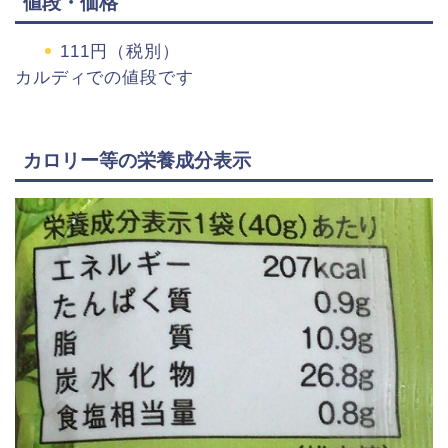
値段・価格
111
円（税別）
カルディで
の
値段です
カロリー等の栄養成分表示