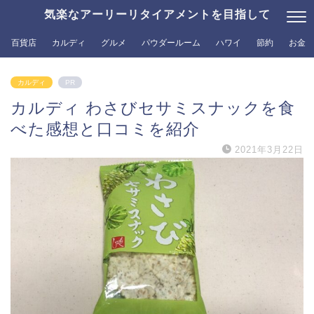
気楽なアーリーリタイアメントを目指して
百貨店
カルディ
グルメ
パウダールーム
ハワイ
節約
お金
カルディ
PR
カルディ わさびセサミスナックを食
べた感想と口コミを紹介
2021年3月22日