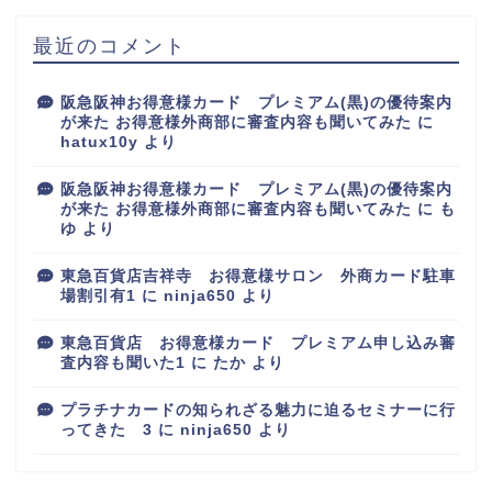
最近のコメント
阪急阪神お得意様カード プレミアム(黒)の優待案内
が来た お得意様外商部に審査内容も聞いてみた
に
hatux10y
より
阪急阪神お得意様カード プレミアム(黒)の優待案内
が来た お得意様外商部に審査内容も聞いてみた
に
も
ゆ
より
東急百貨店吉祥寺 お得意様サロン 外商カード駐車
場割引有1
に
ninja650
より
東急百貨店 お得意様カード プレミアム申し込み審
査内容も聞いた1
に
たか
より
プラチナカードの知られざる魅力に迫るセミナーに行
ってきた 3
に
ninja650
より