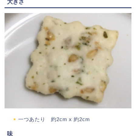
大きさ
一つあたり 約
2cm x
約
2cm
味