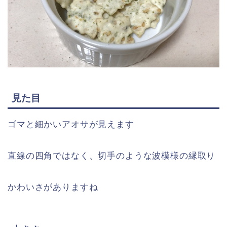
見た目
ゴマと細かいアオサが見えます
直線の四角ではなく、切手のような波
模様
の縁取り
かわい
さ
がありますね