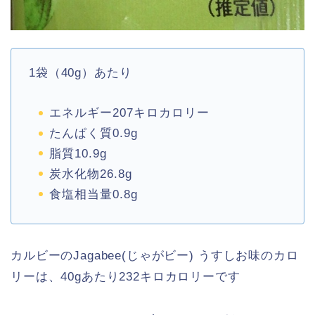
1
袋（
40g
）あたり
エネルギー
207
キロカロリー
たんぱく質
0.9g
脂質
10.9g
炭水化物
26.8g
食塩相当量
0.8g
カルビーの
Jagabee(
じゃがビー
)
うすしお味のカロ
リーは、
40g
あたり
232
キロカロリーです