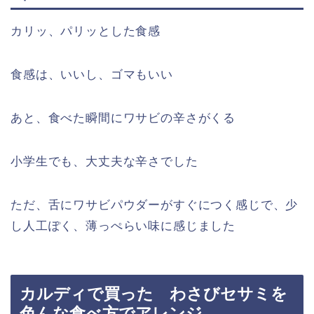
カリッ
、
パリッとした食感
食感は
、
いいし
、
ゴマもいい
あと、
食べた瞬間にワサビの辛さがくる
小学生でも、大丈夫な辛さでした
ただ、
舌にワサビパウダーがすぐにつく感じ
で、少
し
人工ぽく、
薄っぺらい味
に感じました
カルディで買った わさびセサミを
色んな食べ方でアレンジ