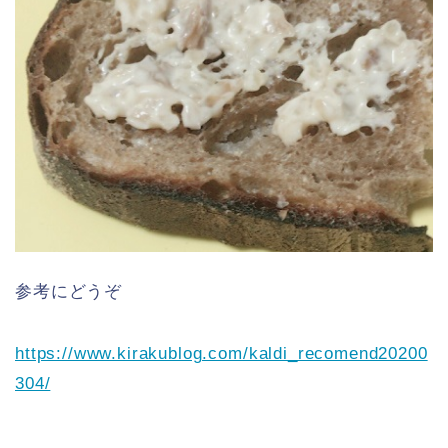
参考にどうぞ
https://www.kirakublog.com/kaldi_recomend20200
304/‎