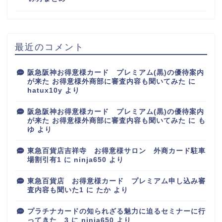
最近のコメント
阪急阪神お得意様カード プレミアム(黒)の優待案内
が来た お得意様外商部に審査内容も聞いてみた
に
hatux10y
より
阪急阪神お得意様カード プレミアム(黒)の優待案内
が来た お得意様外商部に審査内容も聞いてみた
に
も
ゆ
より
東急百貨店吉祥寺 お得意様サロン 外商カード駐車
場割引有1
に
ninja650
より
東急百貨店 お得意様カード プレミアム申し込み審
査内容も聞いた1
に
たか
より
プラチナカードの知られざる魅力に迫るセミナーに行
ってきた 3
に
ninja650
より