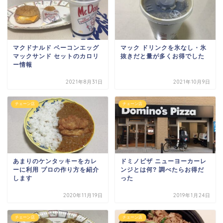
マクドナルド ベーコンエッグ
マック ドリンクを氷なし・氷
マックサンド セットのカロリ
抜きだと量が多くお得でした
ー情報
2021年8月31日
2021年10月9日
チェーン店
チェーン店
あまりのケンタッキーをカレ
ドミノピザ ニューヨーカーレ
ーに利用 プロの作り方を紹介
ンジとは何? 調べたらお得だ
します
った
2020年11月19日
2019年1月24日
チェーン店
チェーン店