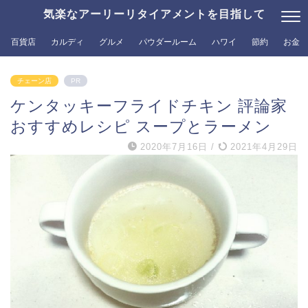
気楽なアーリーリタイアメントを目指して
百貨店
カルディ
グルメ
パウダールーム
ハワイ
節約
お金
チェーン店
PR
ケンタッキーフライドチキン 評論家
おすすめレシピ スープとラーメン
2020年7月16日
/
2021年4月29日