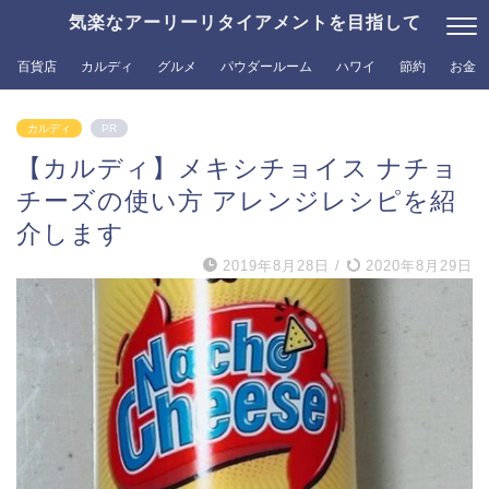
気楽なアーリーリタイアメントを目指して
百貨店
カルディ
グルメ
パウダールーム
ハワイ
節約
お金
カルディ
PR
【カルディ】メキシチョイス ナチョ
チーズの使い方 アレンジレシピを紹
介します
2019年8月28日
/
2020年8月29日