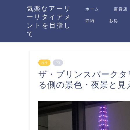
気楽なアーリ
ホーム
百貨店
ーリタイアメ
節約
お得
ントを目指し
て
旅行
PR
ザ・プリンスパークタ
る側の景色・夜景と見