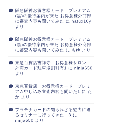
阪急阪神お得意様カード プレミアム
(黒)の優待案内が来た お得意様外商部
に審査内容も聞いてみた
に
hatux10y
より
阪急阪神お得意様カード プレミアム
(黒)の優待案内が来た お得意様外商部
に審査内容も聞いてみた
に
もゆ
より
東急百貨店吉祥寺 お得意様サロン
外商カード駐車場割引有1
に
ninja650
より
東急百貨店 お得意様カード プレミ
アム申し込み審査内容も聞いた1
に
た
か
より
プラチナカードの知られざる魅力に迫
るセミナーに行ってきた 3
に
ninja650
より