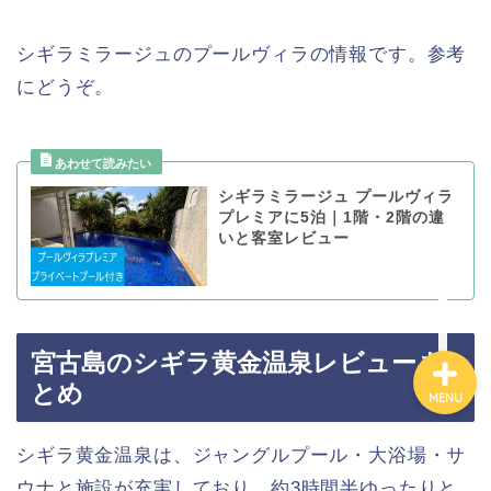
シギラミラージュのプールヴィラの情報です。参考
にどうぞ。
百貨店
カルディ
シギラミラージュ プールヴィラ
グルメ
プレミアに5泊｜1階・2階の違
いと客室レビュー
ハワイ
宮古島のシギラ黄金温泉レビューま
とめ
MENU
シギラ黄金温泉は、ジャングルプール・大浴場・サ
ウナと施設が充実しており、約3時間半ゆったりと