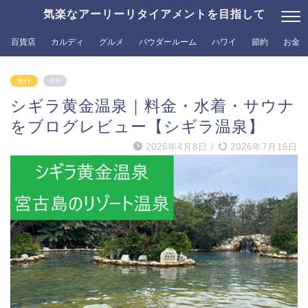
気楽なアーリーリタイアメントを目指して
百貨店
カルディ
グルメ
パウダールーム
ハワイ
節約
お金
旅行
PR
シギラ黄金温泉｜料金・水着・サウナ
をブログレビュー【シギラ温泉】
2026年4月8日
/
2026年7月16日