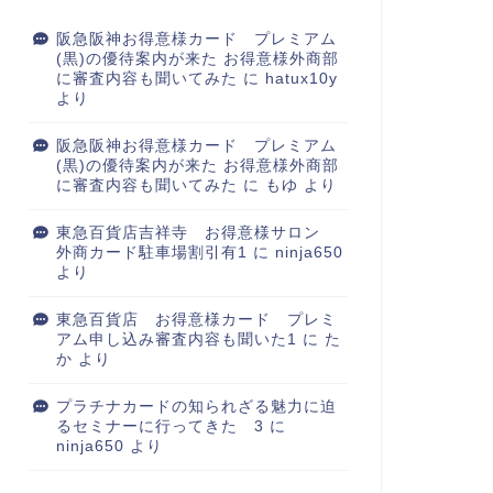
阪急阪神お得意様カード プレミアム
(黒)の優待案内が来た お得意様外商部
に審査内容も聞いてみた
に
hatux10y
より
阪急阪神お得意様カード プレミアム
(黒)の優待案内が来た お得意様外商部
に審査内容も聞いてみた
に
もゆ
より
東急百貨店吉祥寺 お得意様サロン
外商カード駐車場割引有1
に
ninja650
より
東急百貨店 お得意様カード プレミ
アム申し込み審査内容も聞いた1
に
た
か
より
プラチナカードの知られざる魅力に迫
るセミナーに行ってきた 3
に
ninja650
より