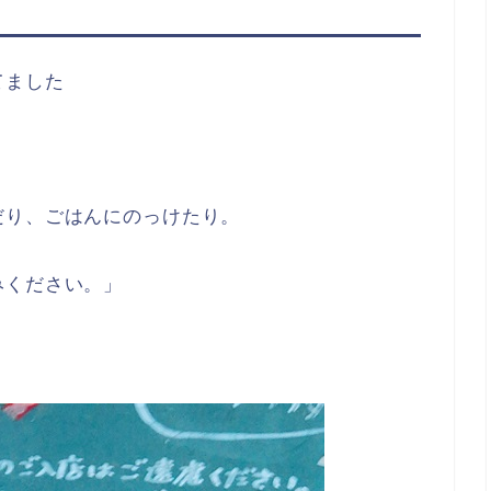
てました
だり、ごはんにのっけたり。
みください。」