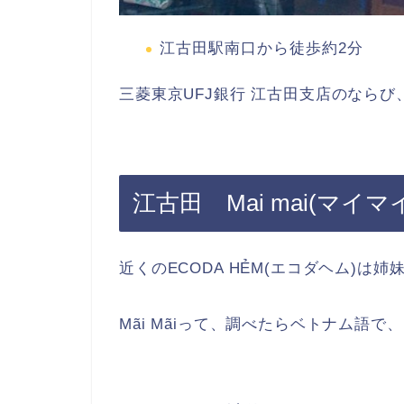
江古田駅南口から徒歩約2分
三菱東京UFJ銀行 江古田支店のなら
江古田 Mai mai(マイ
近くのECODA HẺM(エコダヘム)は姉
Mãi Mãiって、調べたらベトナム語