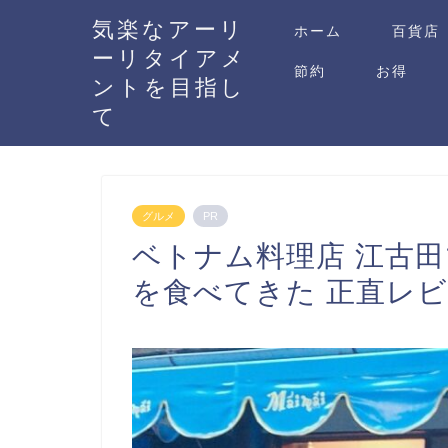
気楽なアーリ
ホーム
百貨店
ーリタイアメ
節約
お得
ントを目指し
て
グルメ
PR
ベトナム料理店 江古
を食べてきた 正直レ