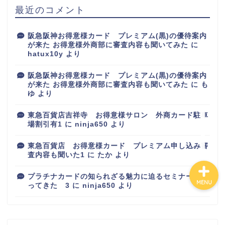
最近のコメント
阪急阪神お得意様カード プレミアム(黒)の優待案内
百貨店
が来た お得意様外商部に審査内容も聞いてみた
に
hatux10y
より
カルディ
阪急阪神お得意様カード プレミアム(黒)の優待案内
が来た お得意様外商部に審査内容も聞いてみた
に
も
ゆ
より
グルメ
東急百貨店吉祥寺 お得意様サロン 外商カード駐車
ハワイ
場割引有1
に
ninja650
より
東急百貨店 お得意様カード プレミアム申し込み審
査内容も聞いた1
に
たか
より
プラチナカードの知られざる魅力に迫るセミナーに行
MENU
ってきた 3
に
ninja650
より