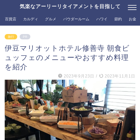
気楽なアーリーリタイアメントを目指して
百貨店
カルディ
グルメ
パウダールーム
ハワイ
節約
お金
旅行
PR
伊豆マリオットホテル修善寺 朝食ビ
ュッフェのメニューやおすすめ料理
を紹介
2023年9月23日
/
2023年11月1日