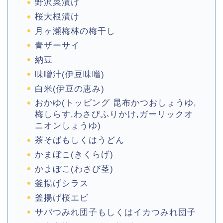
野沢菜漬け
桜大根漬け
月ヶ瀬梅林の梅干し
青ザーサイ
納豆
味噌汁(伊豆味噌)
白米(伊豆の恵み)
おかゆ(トッピング 昆布かつおしょうゆ,
梅しらす,わさびふりかけ,ガーリックオ
ニオンしょうゆ)
茶そばもしくはうどん
かまぼこ(きくらげ)
かまぼこ(わさび茎)
釜揚げシラス
釜揚げ桜エビ
サバつみれ団子もしくはイカつみれ団子