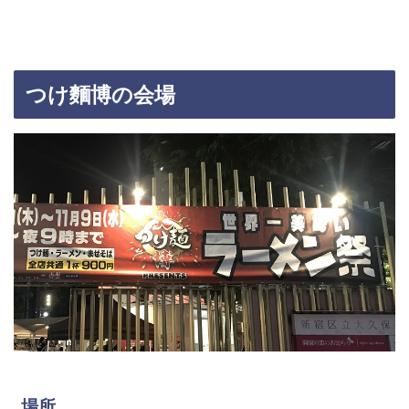
つけ麵博の会場
場所