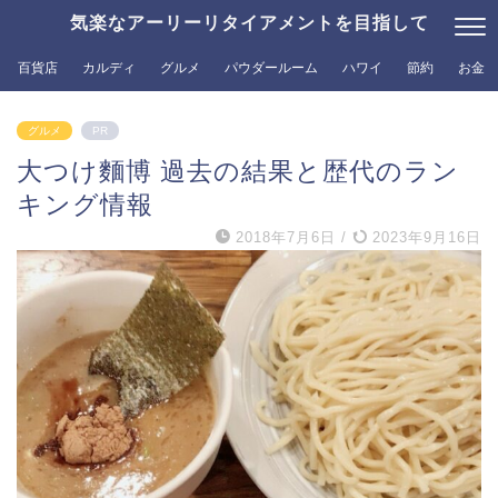
気楽なアーリーリタイアメントを目指して
百貨店
カルディ
グルメ
パウダールーム
ハワイ
節約
お金
グルメ
PR
大つけ麵博 過去の結果と歴代のラン
キング情報
2018年7月6日
/
2023年9月16日