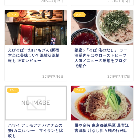
2019年4月15日
2021年11月3日
グルメ
グルメ
えびそば一幻(いちげん)新宿
銀座5「そば 俺のだし」 ラー
本当に美味しい? 混雑状況情
油系肉そばやローストビーフ
報も 正直レビュー
人気メニューの感想をブログ
で紹介
2018年9月6日
2019年7月17日
グルメ
グルメ
ハワイ アラモアナ バクナムの
麺や金時 東京都練馬区 最寄江
蟹(カニ)カレー マイランと比
古田駅 汁なし担々麵の行列店
較も