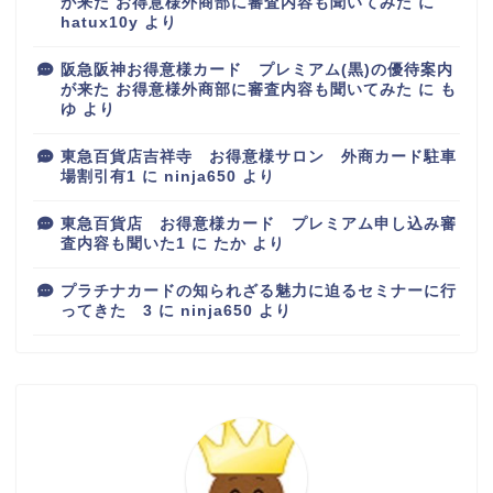
が来た お得意様外商部に審査内容も聞いてみた
に
hatux10y
より
阪急阪神お得意様カード プレミアム(黒)の優待案内
が来た お得意様外商部に審査内容も聞いてみた
に
も
ゆ
より
東急百貨店吉祥寺 お得意様サロン 外商カード駐車
場割引有1
に
ninja650
より
東急百貨店 お得意様カード プレミアム申し込み審
査内容も聞いた1
に
たか
より
プラチナカードの知られざる魅力に迫るセミナーに行
ってきた 3
に
ninja650
より
百貨店