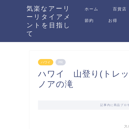
気楽なアーリ
ホーム
百貨店
ーリタイアメ
節約
お得
ントを目指し
て
ハワイ
PR
ハワイ 山登り(トレ
ノアの滝
記事内に商品プロ
ス