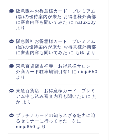
阪急阪神お得意様カード プレミアム
(黒)の優待案内が来た お得意様外商部
に審査内容も聞いてみた
に
hatux10y
より
阪急阪神お得意様カード プレミアム
(黒)の優待案内が来た お得意様外商部
に審査内容も聞いてみた
に
もゆ
より
東急百貨店吉祥寺 お得意様サロン
外商カード駐車場割引有1
に
ninja650
より
東急百貨店 お得意様カード プレミ
アム申し込み審査内容も聞いた1
に
た
か
より
プラチナカードの知られざる魅力に迫
るセミナーに行ってきた 3
に
ninja650
より