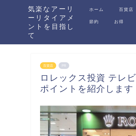
気楽なアーリ
ホーム
百貨店
ーリタイアメ
節約
お得
ントを目指し
て
百貨店
PR
ロレックス投資 テレ
ポイントを紹介します