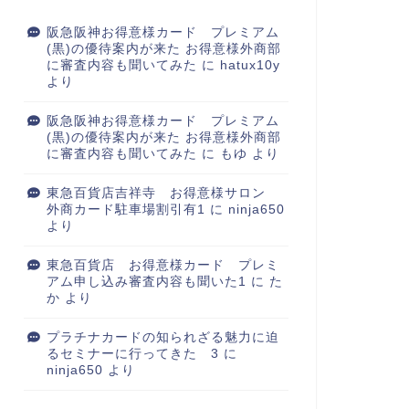
阪急阪神お得意様カード プレミアム
(黒)の優待案内が来た お得意様外商部
に審査内容も聞いてみた
に
hatux10y
より
阪急阪神お得意様カード プレミアム
(黒)の優待案内が来た お得意様外商部
に審査内容も聞いてみた
に
もゆ
より
東急百貨店吉祥寺 お得意様サロン
外商カード駐車場割引有1
に
ninja650
より
東急百貨店 お得意様カード プレミ
アム申し込み審査内容も聞いた1
に
た
か
より
プラチナカードの知られざる魅力に迫
るセミナーに行ってきた 3
に
ninja650
より