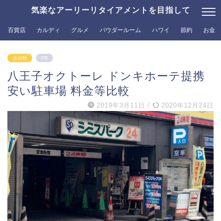
気楽なアーリーリタイアメントを目指して
百貨店
カルディ
グルメ
パウダールーム
ハワイ
節約
お金
未分類
PR
八王子オクトーレ ドンキホーテ提携
安い駐車場 料金等比較
2019年3月11日
/
2020年12月24日