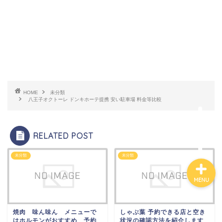
百貨店
カルディ
HOME
未分類
グルメ
八王子オクトーレ ドンキホーテ提携 安い駐車場 料金等比較
ハワイ
RELATED POST
未分類
未分類
MENU
焼肉 味ん味ん メニューで
しゃぶ葉 予約できる店と空き
はホルモンがおすすめ 予約
状況の確認方法を紹介します