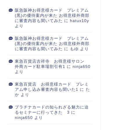
阪急阪神お得意様カード プレミアム
(黒)の優待案内が来た お得意様外商部
に審査内容も聞いてみた
に
hatux10y
より
阪急阪神お得意様カード プレミアム
(黒)の優待案内が来た お得意様外商部
に審査内容も聞いてみた
に
もゆ
より
東急百貨店吉祥寺 お得意様サロン
外商カード駐車場割引有1
に
ninja650
より
東急百貨店 お得意様カード プレミ
アム申し込み審査内容も聞いた1
に
た
か
より
プラチナカードの知られざる魅力に迫
るセミナーに行ってきた 3
に
ninja650
より