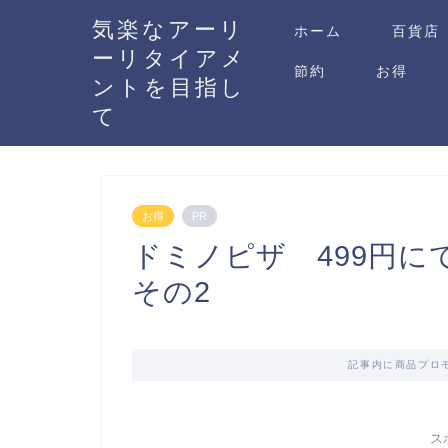
気楽なアーリ
ホーム
百貨店
ーリタイアメ
節約
お得
ントを目指し
て
お得
PR
ドミノピザ 499円
その2
記事内に商品プロ
ス