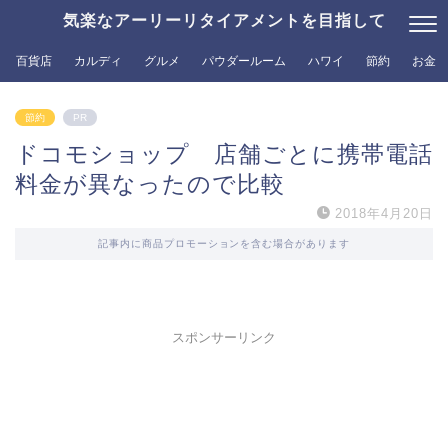
気楽なアーリーリタイアメントを目指して
百貨店
カルディ
グルメ
パウダールーム
ハワイ
節約
お金
節約
PR
ドコモショップ 店舗ごとに携帯電話
料金が異なったので比較
2018年4月20日
記事内に商品プロモーションを含む場合があります
スポンサーリンク