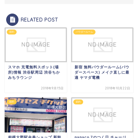
RELATED POST
節約
パウダールーム
スマホ 充電無料スポット(場
新宿 無料パウダールーム(パウ
所)情報 渋谷駅周辺 渋谷ちか
ダースペース) メイク直しに最
みちラウンジ
適 ヤマダ電機
2018年9月15日
2018年10月22日
節約
節約
相模大野駅金券ショップ 新幹
nanaco 7のつく日 チャージ