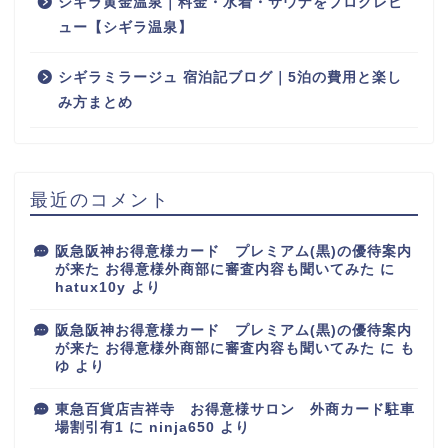
シギラ黄金温泉｜料金・水着・サウナをブログレビ
ュー【シギラ温泉】
シギラミラージュ 宿泊記ブログ｜5泊の費用と楽し
み方まとめ
最近のコメント
阪急阪神お得意様カード プレミアム(黒)の優待案内
が来た お得意様外商部に審査内容も聞いてみた
に
hatux10y
より
阪急阪神お得意様カード プレミアム(黒)の優待案内
が来た お得意様外商部に審査内容も聞いてみた
に
も
ゆ
より
東急百貨店吉祥寺 お得意様サロン 外商カード駐車
場割引有1
に
ninja650
より