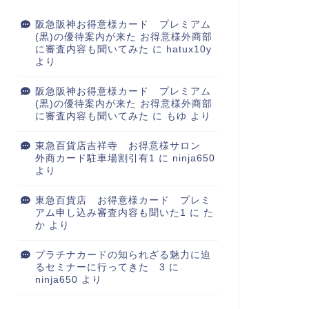
阪急阪神お得意様カード プレミアム
(黒)の優待案内が来た お得意様外商部
に審査内容も聞いてみた
に
hatux10y
より
阪急阪神お得意様カード プレミアム
(黒)の優待案内が来た お得意様外商部
に審査内容も聞いてみた
に
もゆ
より
東急百貨店吉祥寺 お得意様サロン
外商カード駐車場割引有1
に
ninja650
より
東急百貨店 お得意様カード プレミ
アム申し込み審査内容も聞いた1
に
た
か
より
プラチナカードの知られざる魅力に迫
るセミナーに行ってきた 3
に
ninja650
より