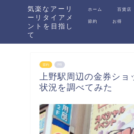
気楽なアーリ
ホーム
百貨店
ーリタイアメ
節約
お得
ントを目指し
て
節約
PR
上野駅周辺の金券ショ
状況を調べてみた