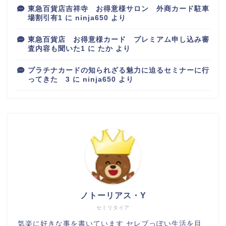
東急百貨店吉祥寺 お得意様サロン 外商カード駐車
場割引有1
に
ninja650
より
東急百貨店 お得意様カード プレミアム申し込み審
査内容も聞いた1
に
たか
より
プラチナカードの知られざる魅力に迫るセミナーに行
ってきた 3
に
ninja650
より
百貨店
カルディ
ノトーリアス・Y
グルメ
セミリタイア
気楽に好きな事を書いています セレブっぽい生活を目