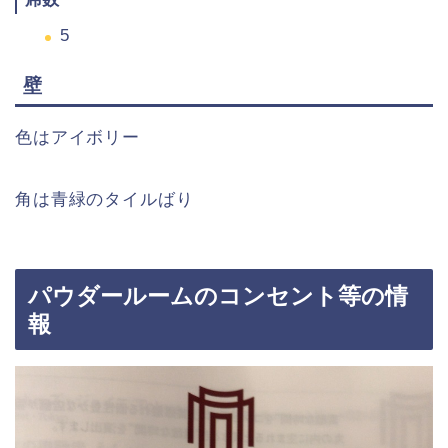
5
壁
色はア
イボリー
角は青緑のタイルばり
パウダールームのコンセント等の情
報