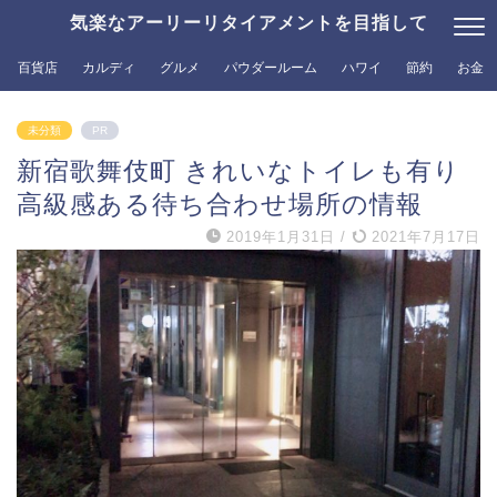
気楽なアーリーリタイアメントを目指して
百貨店
カルディ
グルメ
パウダールーム
ハワイ
節約
お金
未分類
PR
新宿歌舞伎町 きれいなトイレも有り
高級感ある待ち合わせ場所の情報
2019年1月31日
/
2021年7月17日