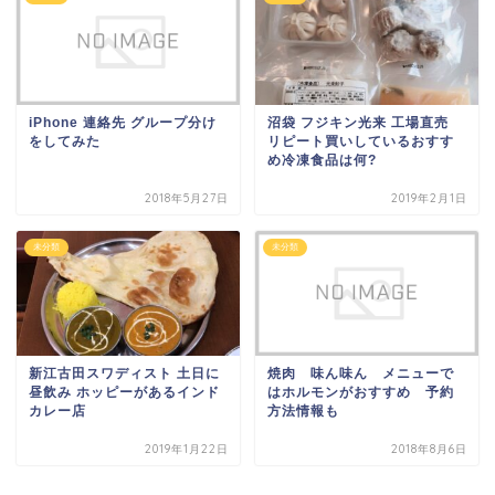
iPhone 連絡先 グループ分け
沼袋 フジキン光来 工場直売
をしてみた
リピート買いしているおすす
め冷凍食品は何?
2018年5月27日
2019年2月1日
未分類
未分類
新江古田スワディスト 土日に
焼肉 味ん味ん メニューで
昼飲み ホッピーがあるインド
はホルモンがおすすめ 予約
カレー店
方法情報も
2019年1月22日
2018年8月6日