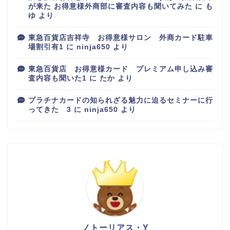
が来た お得意様外商部に審査内容も聞いてみた
に
も
ゆ
より
東急百貨店吉祥寺 お得意様サロン 外商カード駐車
場割引有1
に
ninja650
より
東急百貨店 お得意様カード プレミアム申し込み審
査内容も聞いた1
に
たか
より
プラチナカードの知られざる魅力に迫るセミナーに行
ってきた 3
に
ninja650
より
百貨店
カルディ
ノトーリアス・Y