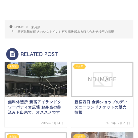
HOME
未分類
新宿歌舞伎町 きれいなトイレも有り高級感ある待ち合わせ場所の情報
RELATED POST
未分類
未分類
無料休憩所 新宿アイランドタ
新宿西口 金券ショップのディ
ワーパティオ広場 お弁当の持
ズニーランドチケットの販売
込みも出来て、オススメです
情報
2019年6月14日
2018年12月21日
未分類
未分類